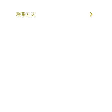
联系方式
成为第一个收
到 LAIV 最新
消息的人。