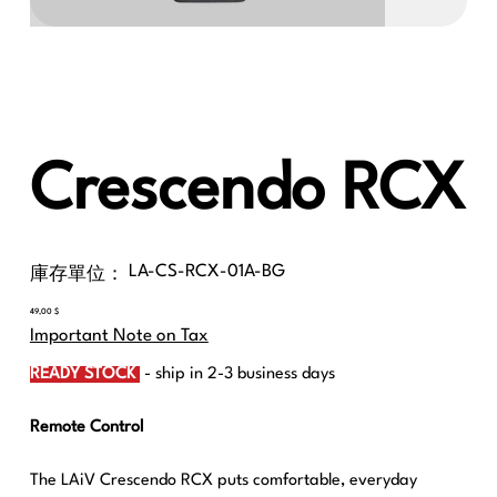
Crescendo RCX
SKU
LA-CS-RCX-01A-BG
庫存單位：
LA-
CS-
RCX-
價
49,00 $
01A-
格
BG
Important Note on Tax
READY STOCK
- ship in 2-3 business days
Remote Control
The LAiV Crescendo RCX puts comfortable, everyday