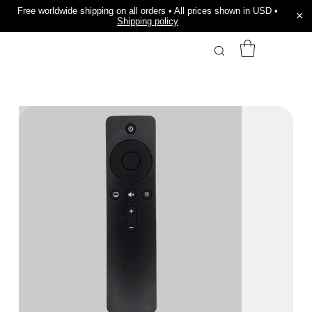
Free worldwide shipping on all orders • All prices shown in USD •
×
Shipping policy