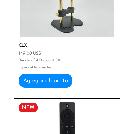
CLX
Precio
149,00 US$
Bundle of 4 Discount 5%
Important Note on Tax
Agregar al carrito
NEW