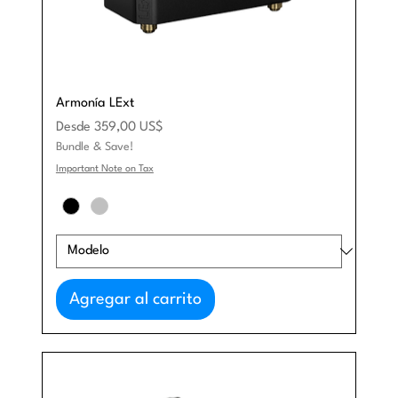
Armonía LExt
Precio de oferta
Desde
359,00 US$
Bundle & Save!
Important Note on Tax
Agregar al carrito