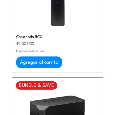
Crescendo RCX
Precio
49,00 US$
Important Note on Tax
Agregar al carrito
BUNDLE & SAVE