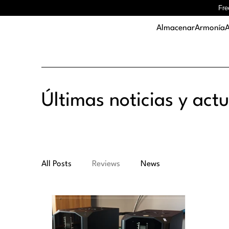
Fre
Almacenar
Armonía
A
Últimas noticias y act
All Posts
Reviews
News