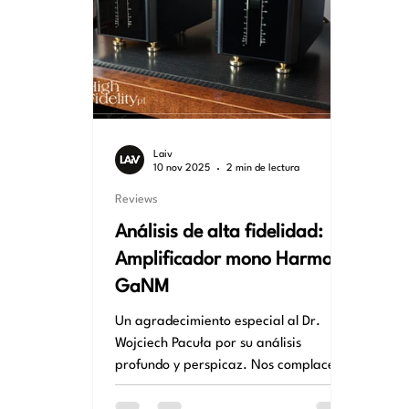
Laiv
10 nov 2025
2 min de lectura
Reviews
Análisis de alta fidelidad:
Amplificador mono Harmony
GaNM
Un agradecimiento especial al Dr.
Wojciech Pacuła por su análisis
profundo y perspicaz. Nos complace
presentar una nueva y detallada