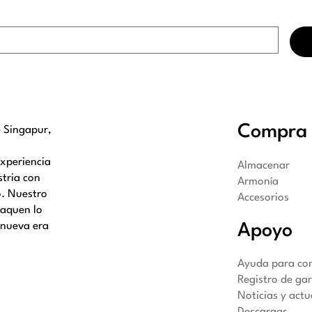
Compra 
e Singapur,
experiencia
Almacenar
stria con
Armonía
o. Nuestro
Accesorios
saquen lo
 nueva era
Apoyo
Ayuda para co
Registro de ga
Noticias y actu