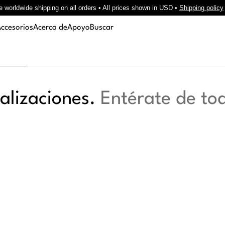
e worldwide shipping on all orders • All prices shown in USD •
Shipping policy
ccesorios
Acerca de
Apoyo
Buscar
ualizaciones.
Entérate de to