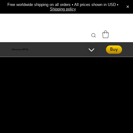
Free worldwide shipping on all orders • All prices shown in USD •
×
Shipping policy
Buy
Harmony HP2A
1
Finalizar
Aluminio anodizado negro y dorado
Vidrio templado